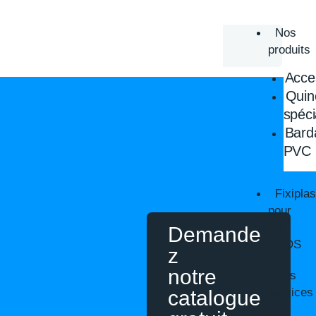
Aller
au
Nos
contenu
produits
Acces
Quinc
spéci
Barda
PVC
Fixiplas
pour
les
Demande
PROS
z
notre
Nos
services
catalogue