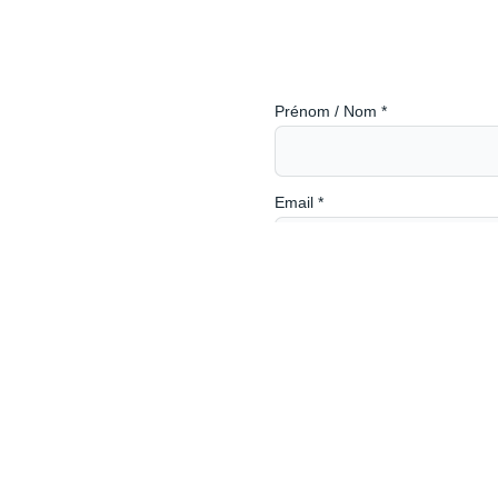
Prénom / Nom
*
Email
*
Téléphone
*
Sujet de votre demande
*
és
Votre message
*